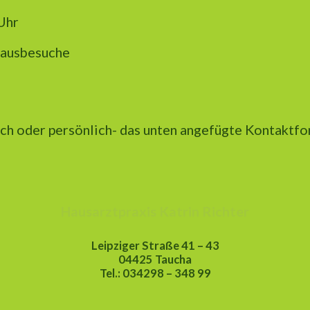
Uhr
Hausbesuche
sch oder persönlich- das unten angefügte Kontaktfo
Hausarztpraxis Katrin Richter
Leipziger Straße 41 – 43
04425 Taucha
Tel.: 034298 – 348 99