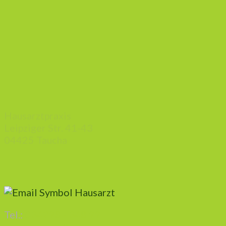
Hausarztpraxis
Leipziger Str. 41-43
04425 Taucha
Tel.:
034298 - 348 99